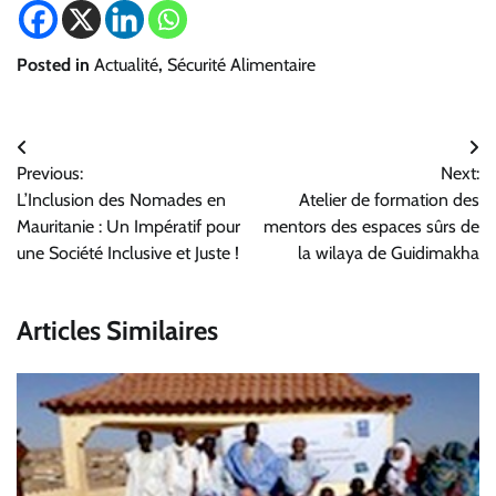
Posted in
Actualité
,
Sécurité Alimentaire
Navigation
Previous:
Next:
de
L’Inclusion des Nomades en
Atelier de formation des
l’article
Mauritanie : Un Impératif pour
mentors des espaces sûrs de
une Société Inclusive et Juste !
la wilaya de Guidimakha
Articles Similaires