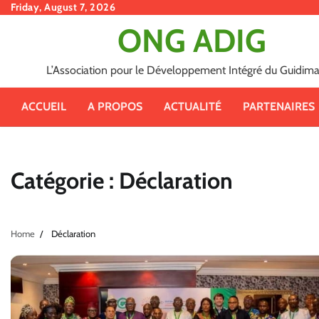
Skip
Friday, August 7, 2026
to
ONG ADIG
content
L’Association pour le Développement Intégré du Guidim
ACCUEIL
A PROPOS
ACTUALITÉ
PARTENAIRES
Catégorie :
Déclaration
Home
Déclaration