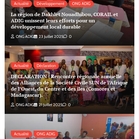
Actualité
Développement
ONG ADIG
La région de Dakhlet Nouadhibou, CORAIL et
ADIG unissent leurs efforts pour un
développement local durable
ONG ADIG
23 Juillet 2025
0
Actualité
Déclaration
DECLARATION : Rencontre régionale annuelle
des Alliances de la Société Civile SUN de l’Afrique
de l’Ouest, du Centre et des îles (Comores et
Madagascar).
ONG ADIG
21 Juillet 2025
0
Actualité
ONG ADIG